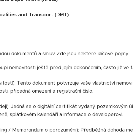
palities and Transport (DMT)
řadou dokumentů a smluv. Zde jsou některé klíčové pojmy:
upi nemovitosti ještě před jejím dokončením, často již ve f
itostí): Tento dokument potvrzuje vaše vlastnictví nemovit
osti, případná omezení a registrační číslo.
ji): Jedná se o digitální certifikát vydaný pozemkovým ú
eně, splátkovém kalendáři a informace o developerovi.
 / Memorandum o porozumění): Předběžná dohoda mezi k