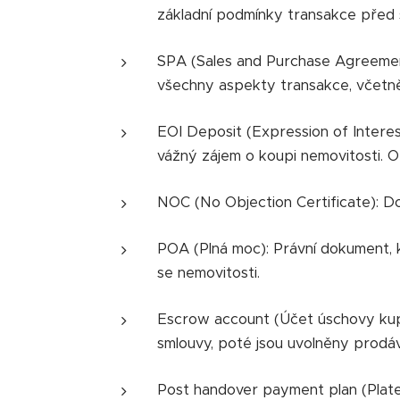
základní podmínky transakce před s
SPA (Sales and Purchase Agreement
všechny aspekty transakce, včetně
EOI Deposit (Expression of Interest
vážný zájem o koupi nemovitosti. Ob
NOC (No Objection Certificate): D
POA (Plná moc): Právní dokument, k
se nemovitosti.
Escrow account (Účet úschovy kupn
smlouvy, poté jsou uvolněny prodáv
Post handover payment plan (Plateb