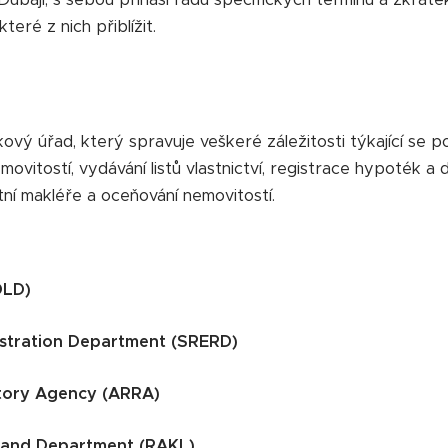
eré z nich přiblížit.
vý úřad, který spravuje veškeré záležitosti týkající se po
emovitostí, vydávání listů vlastnictví, registrace hypoték 
tní makléře a oceňování nemovitostí.
DLD)
istration Department (SRERD)
atory Agency (ARRA)
 Land Department (RAKL)