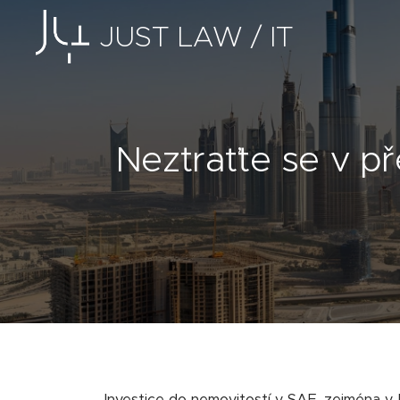
JUST LAW / IT
Neztraťte se v př
Investice do nemovitostí v SAE, zejména v 