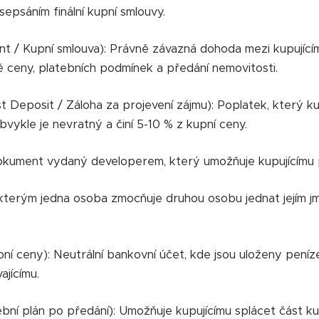
epsáním finální kupní smlouvy.
 / Kupní smlouva): Právně závazná dohoda mezi kupujícím 
 ceny, platebních podmínek a předání nemovitosti.
 Deposit / Záloha za projevení zájmu): Poplatek, který kupu
vykle je nevratný a činí 5-10 % z kupní ceny.
okument vydaný developerem, který umožňuje kupujícímu 
terým jedna osoba zmocňuje druhou osobu jednat jejím jmé
í ceny): Neutrální bankovní účet, kde jsou uloženy peníz
ajícímu.
ní plán po předání): Umožňuje kupujícímu splácet část ku