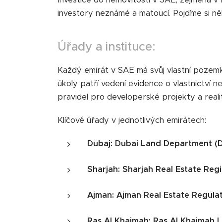
investory neznámé a matoucí. Pojďme si někt
Úřady a instituce:
Každý emirát v SAE má svůj vlastní pozemko
úkoly patří vedení evidence o vlastnictví n
pravidel pro developerské projekty a reali
Klíčové úřady v jednotlivých emirátech:
Dubaj: Dubai Land Department (
Sharjah: Sharjah Real Estate Reg
Ajman: Ajman Real Estate Regul
Ras Al Khaimah: Ras Al Khaimah