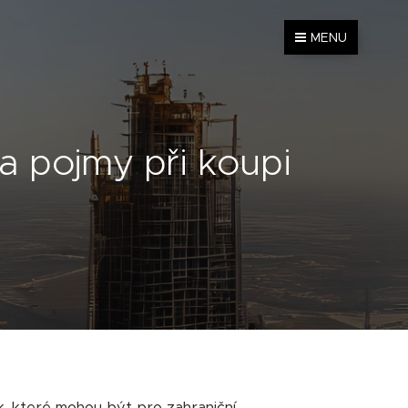
MENU
 a pojmy při koupi
ek, které mohou být pro zahraniční