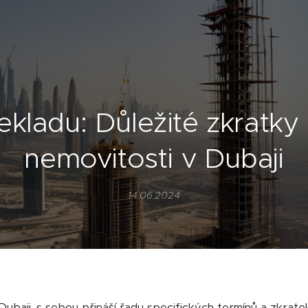
ekladu: Důležité zkratky
nemovitosti v Dubaji
14.06.2024
Dubaji, s sebou přináší řadu specifických termínů a zkrat